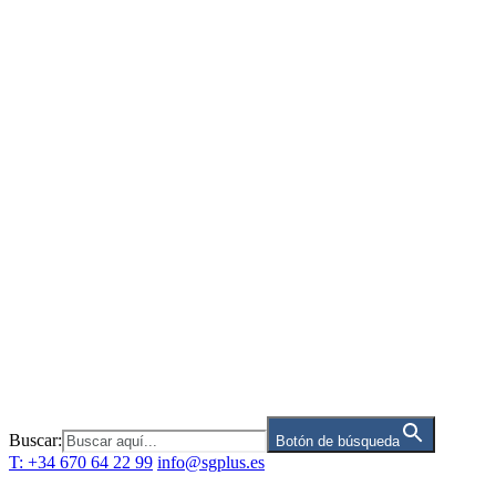
Saltar
al
contenido
Buscar:
Botón de búsqueda
T: +34 670 64 22 99
info@sgplus.es