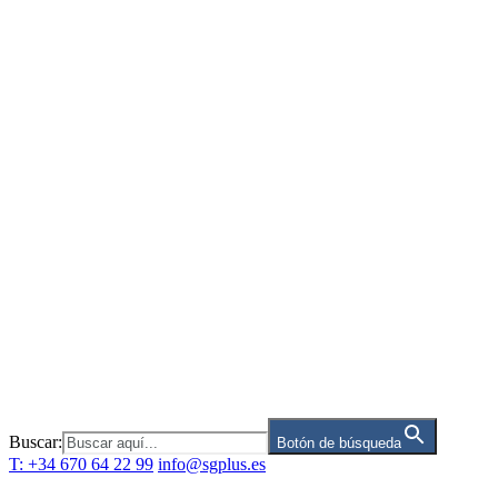
Saltar
al
contenido
Buscar:
Botón de búsqueda
T: +34 670 64 22 99
info@sgplus.es