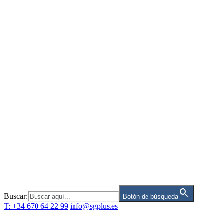
Saltar
al
contenido
Buscar:
Botón de búsqueda
T: +34 670 64 22 99
info@sgplus.es