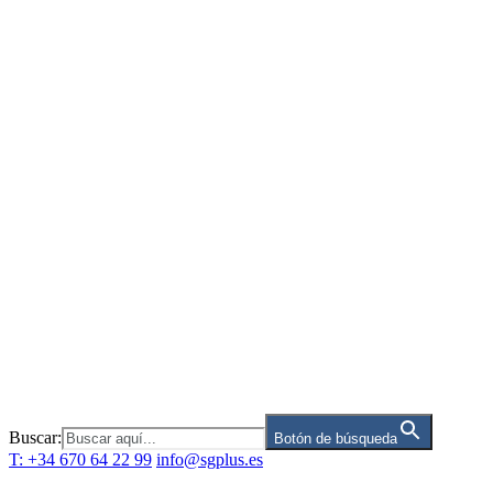
Saltar
al
contenido
Buscar:
Botón de búsqueda
T: +34 670 64 22 99
info@sgplus.es