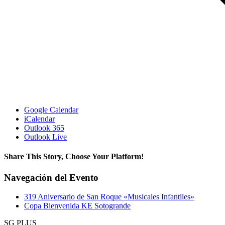
Google Calendar
iCalendar
Outlook 365
Outlook Live
Share This Story, Choose Your Platform!
Facebook
X
Reddit
LinkedIn
WhatsApp
Telegram
Tumblr
Pinterest
Vk
Xing
Correo
Navegación del Evento
electrónico
319 Aniversario de San Roque «Musicales Infantiles»
Copa Bienvenida KE Sotogrande
SG PLUS