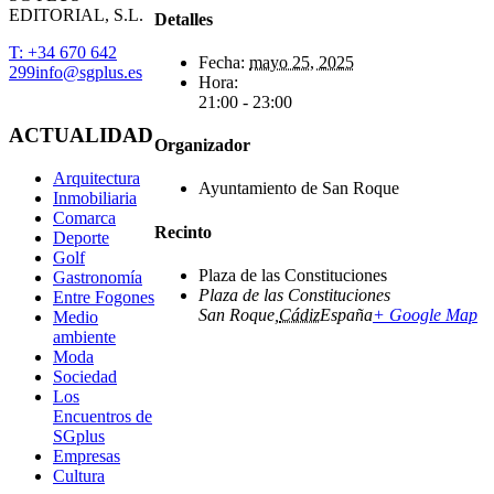
EDITORIAL, S.L.
Detalles
T: +34 670 642
Fecha:
mayo 25, 2025
299
info@sgplus.es
Hora:
21:00 - 23:00
ACTUALIDAD
Organizador
Arquitectura
Ayuntamiento de San Roque
Inmobiliaria
Comarca
Recinto
Deporte
Golf
Plaza de las Constituciones
Gastronomía
Plaza de las Constituciones
Entre Fogones
San Roque
,
Cádiz
España
+ Google Map
Medio
ambiente
Moda
Sociedad
Los
Encuentros de
SGplus
Empresas
Cultura