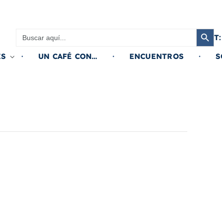
Botón de búsqued
Buscar:
T:
ES
UN CAFÉ CON…
ENCUENTROS
S