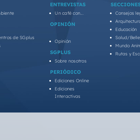
ENTREVISTAS
SECCIONE
biente
Un café con...
Consejos le
Arquitectur
OPINIÓN
Educación
entros de SGplus
Salud/Bell
Opinión
s
Mundo Ani
SGPLUS
Rutas y Es
Sobre nosotros
PERIÓDICO
Ediciones Online
Ediciones
Interactivas