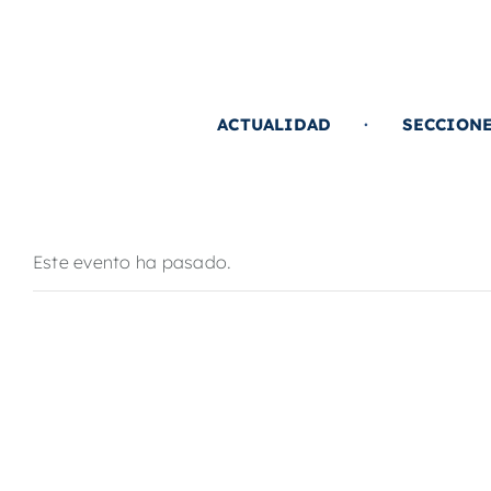
Saltar
al
contenido
ACTUALIDAD
SECCION
Este evento ha pasado.