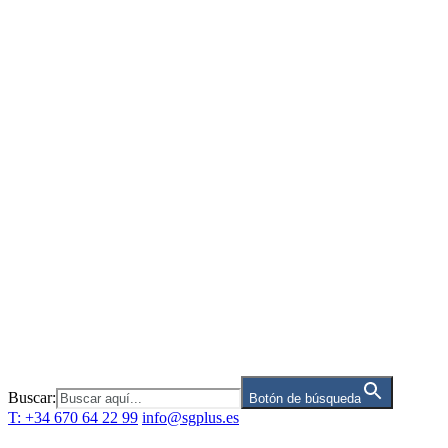
Saltar
al
contenido
Buscar:
Botón de búsqueda
T: +34 670 64 22 99
info@sgplus.es