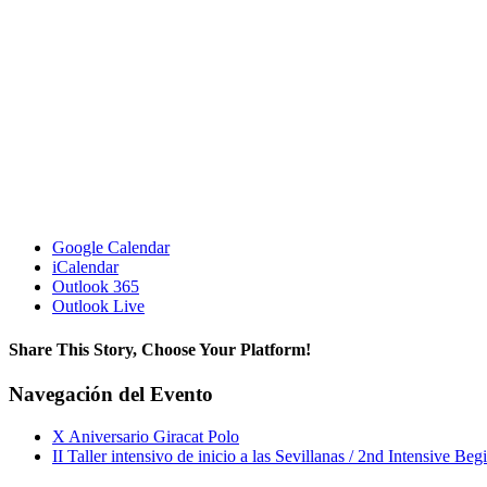
Google Calendar
iCalendar
Outlook 365
Outlook Live
Share This Story, Choose Your Platform!
Facebook
X
Reddit
LinkedIn
WhatsApp
Telegram
Tumblr
Pinterest
Vk
Xing
Correo
Navegación del Evento
electrónico
X Aniversario Giracat Polo
II Taller intensivo de inicio a las Sevillanas / 2nd Intensive B