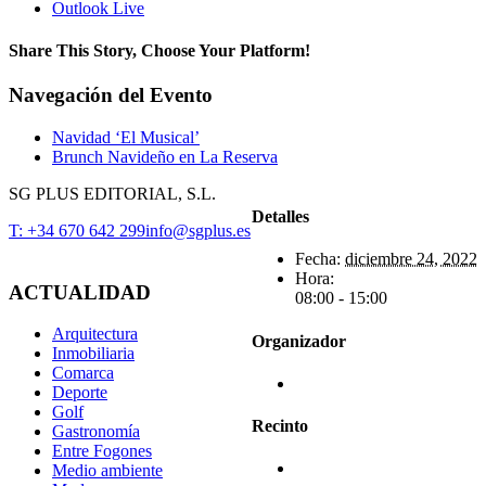
Outlook Live
Share This Story, Choose Your Platform!
Facebook
X
Reddit
LinkedIn
WhatsApp
Telegram
Tumblr
Pinterest
Vk
Xing
Correo
Navegación del Evento
electrónico
Navidad ‘El Musical’
Brunch Navideño en La Reserva
SG PLUS EDITORIAL, S.L.
Detalles
T: +34 670 642 299
info@sgplus.es
Fecha:
diciembre 24, 2022
Hora:
ACTUALIDAD
08:00 - 15:00
Arquitectura
Organizador
Inmobiliaria
Comarca
Deporte
Golf
Recinto
Gastronomía
Entre Fogones
Medio ambiente