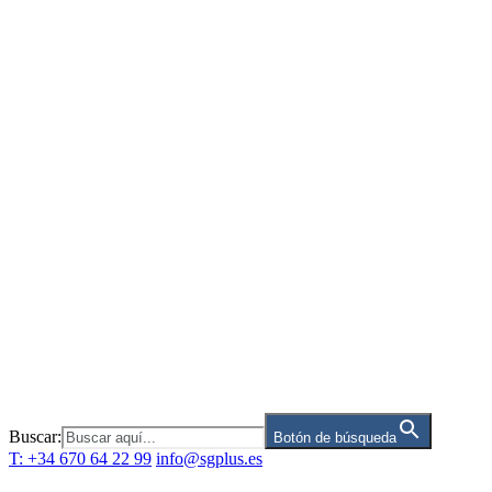
Saltar
al
contenido
Buscar:
Botón de búsqueda
T: +34 670 64 22 99
info@sgplus.es