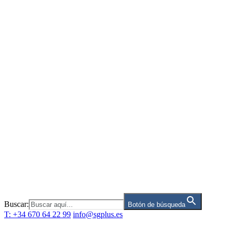
Saltar
al
contenido
Buscar:
Botón de búsqueda
T: +34 670 64 22 99
info@sgplus.es