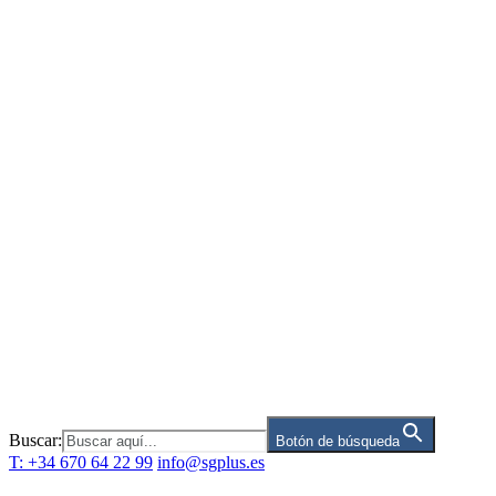
Saltar
al
contenido
Buscar:
Botón de búsqueda
T: +34 670 64 22 99
info@sgplus.es