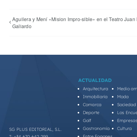
Aguilera y Mení «Mision Impro-sible» en el Teatro Juan 
Galiardo
ACTUALIDAD
Arquitectura
Medio am
Inmobiliaria
Moda
Comarca
Sociedad
Deporte
Los Encu
Golf
Empresa
Gastronomía
Cultura
SG PLUS EDITORIAL, S.L.
Entre Fogones
T: +34 670 642 299