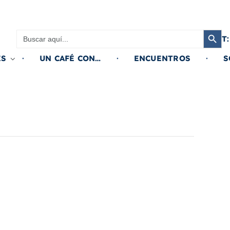
Botón de búsqued
Buscar:
T:
ES
UN CAFÉ CON…
ENCUENTROS
S