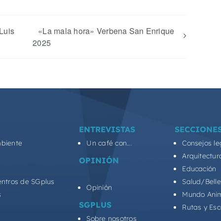
Luis
«La mala hora» Verbena San Enrique
2025
ENTREVISTAS
SECCIONE
biente
Un café con...
Consejos le
Arquitectur
OPINIÓN
Educación
entros de SGplus
Salud/Bell
Opinión
s
Mundo Ani
SGPLUS
Rutas y Es
Sobre nosotros