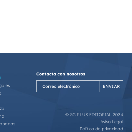
Contacta con nosotros
S
Correo
gales
electrónico
a
(Obligatorio)
eza
© SG PLUS EDITORIAL 2024
mal
Aviso Legal
capadas
Política de privacidad