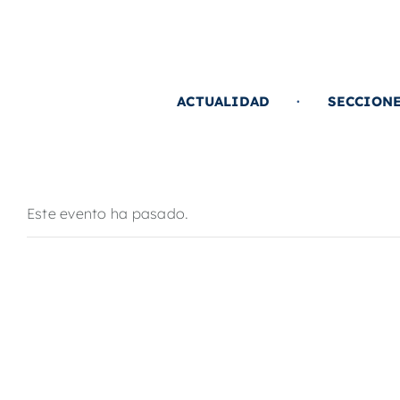
Saltar
al
contenido
ACTUALIDAD
SECCION
Este evento ha pasado.