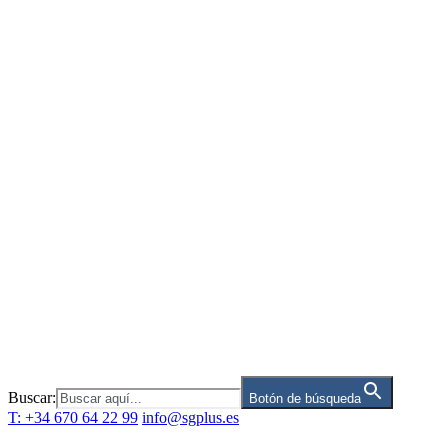
Saltar
al
contenido
Buscar:
Botón de búsqueda
T: +34 670 64 22 99
info@sgplus.es