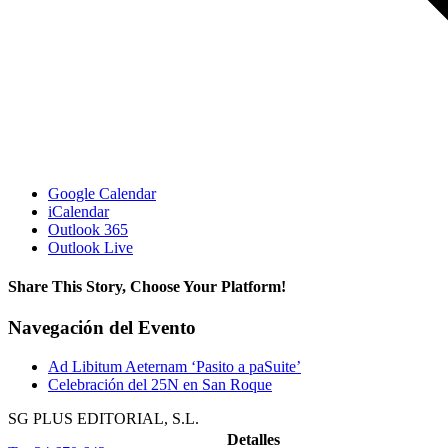
Google Calendar
iCalendar
Outlook 365
Outlook Live
Share This Story, Choose Your Platform!
Facebook
X
Reddit
LinkedIn
WhatsApp
Telegram
Tumblr
Pinterest
Vk
Xing
Correo
Navegación del Evento
electrónico
Ad Libitum Aeternam ‘Pasito a paSuite’
Celebración del 25N en San Roque
SG PLUS EDITORIAL, S.L.
Detalles