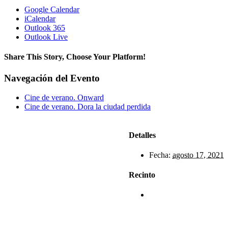
Google Calendar
iCalendar
Outlook 365
Outlook Live
Share This Story, Choose Your Platform!
Facebook
X
Reddit
LinkedIn
WhatsApp
Telegram
Tumblr
Pinterest
Vk
Xing
Correo
Navegación del Evento
electrónico
Cine de verano. Onward
Cine de verano. Dora la ciudad perdida
Detalles
Fecha:
agosto 17, 2021
Recinto