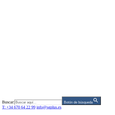
Saltar
al
contenido
Buscar:
Botón de búsqueda
T: +34 670 64 22 99
info@sgplus.es