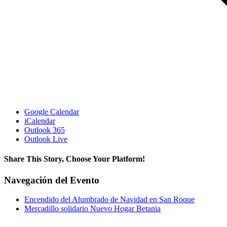
Google Calendar
iCalendar
Outlook 365
Outlook Live
Share This Story, Choose Your Platform!
Facebook
X
Reddit
LinkedIn
WhatsApp
Telegram
Tumblr
Pinterest
Vk
Xing
Correo
Navegación del Evento
electrónico
Encendido del Alumbrado de Navidad en San Roque
Mercadillo solidario Nuevo Hogar Betania