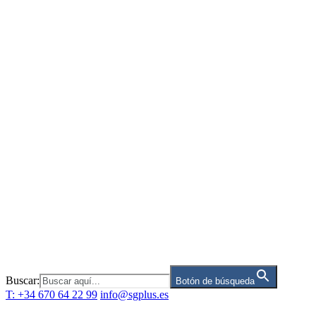
Saltar
al
contenido
Buscar:
Botón de búsqueda
T: +34 670 64 22 99
info@sgplus.es