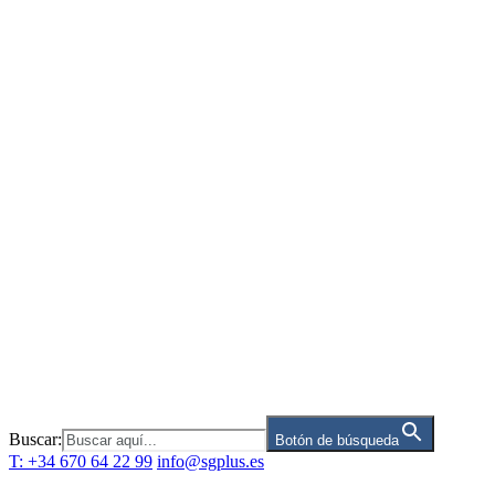
Saltar
al
contenido
Buscar:
Botón de búsqueda
T: +34 670 64 22 99
info@sgplus.es