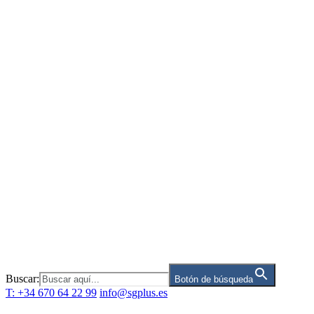
Saltar
al
contenido
Buscar:
Botón de búsqueda
T: +34 670 64 22 99
info@sgplus.es