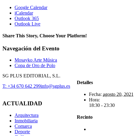
Google Calendar
iCalendar
Outlook 365
Outlook Live
Share This Story, Choose Your Platform!
Facebook
X
Reddit
LinkedIn
WhatsApp
Telegram
Tumblr
Pinterest
Vk
Xing
Correo
Navegación del Evento
electrónico
Mosayko Arte Música
Copa de Oro de Polo
SG PLUS EDITORIAL, S.L.
Detalles
T: +34 670 642 299
info@sgplus.es
Fecha:
agosto 20, 2021
Hora:
ACTUALIDAD
18:30 - 23:30
Arquitectura
Recinto
Inmobiliaria
Comarca
Deporte