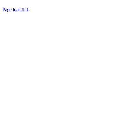
Page load link
Ir
a
Arriba