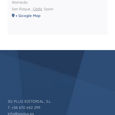
Alameda
San Roque
,
Cádiz
Spain
+ Google Map
SG PLUS EDITORIAL, S.L.
T: +34 670 642 299
info@sgplus.es