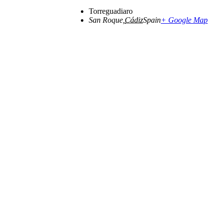
Torreguadiaro
San Roque
,
Cádiz
Spain
+ Google Map