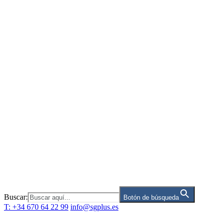
Saltar
al
contenido
Buscar:
Botón de búsqueda
T: +34 670 64 22 99
info@sgplus.es