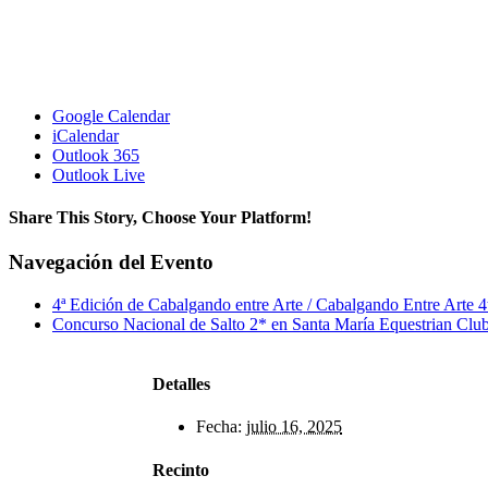
Google Calendar
iCalendar
Outlook 365
Outlook Live
Share This Story, Choose Your Platform!
Facebook
X
Reddit
LinkedIn
WhatsApp
Telegram
Tumblr
Pinterest
Vk
Xing
Correo
Navegación del Evento
electrónico
4ª Edición de Cabalgando entre Arte / Cabalgando Entre Arte 4
Concurso Nacional de Salto 2* en Santa María Equestrian Club
Detalles
Fecha:
julio 16, 2025
Recinto