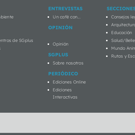
ENTREVISTAS
SECCIONE
biente
Un café con...
Consejos le
Arquitectur
OPINIÓN
Educación
entros de SGplus
Salud/Bell
Opinión
s
Mundo Ani
SGPLUS
Rutas y Es
Sobre nosotros
PERIÓDICO
Ediciones Online
Ediciones
Interactivas