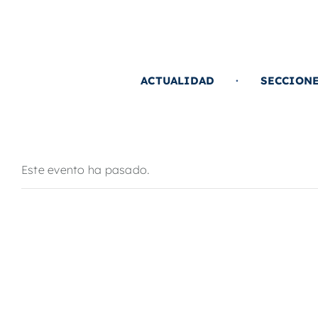
Saltar
al
contenido
ACTUALIDAD
SECCION
Este evento ha pasado.