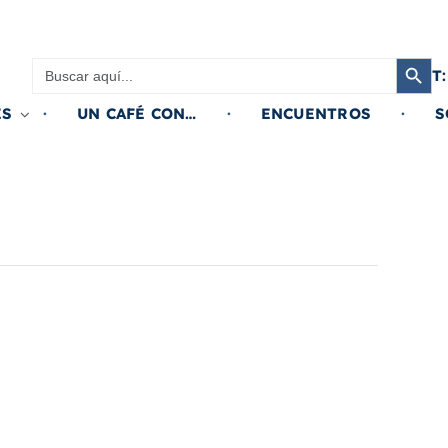
Botón de búsqued
Buscar:
T:
ES
UN CAFÉ CON…
ENCUENTROS
S