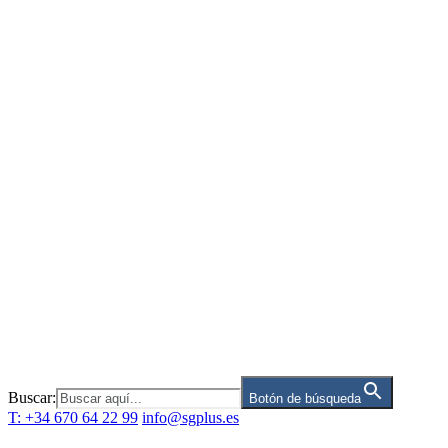
Saltar
al
contenido
Buscar:
Botón de búsqueda
T: +34 670 64 22 99
info@sgplus.es