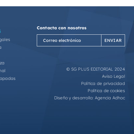
Contacta con nosotros
S
Correo
gales
electrónico
a
(Obligatorio)
eza
© SG PLUS EDITORIAL 2024
mal
Aviso Legal
capadas
Política de privacidad
Política de cookies
Diseño y desarrollo:
Agencia Adhoc