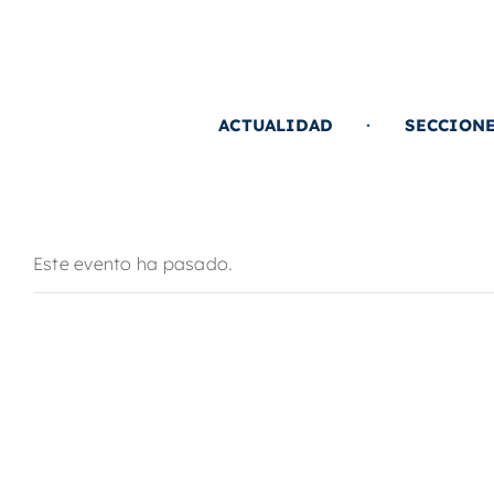
Saltar
al
contenido
ACTUALIDAD
SECCION
Este evento ha pasado.