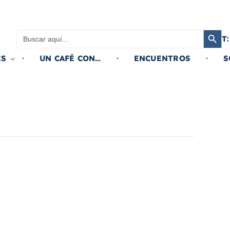
Botón de búsqued
Buscar:
T:
ES
UN CAFÉ CON…
ENCUENTROS
S