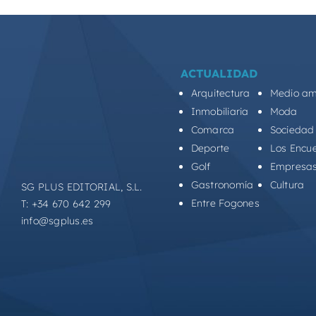
ACTUALIDAD
Arquitectura
Medio am
Inmobiliaria
Moda
Comarca
Sociedad
Deporte
Los Encu
Golf
Empresa
Gastronomía
Cultura
SG PLUS EDITORIAL, S.L.
Entre Fogones
T: +34 670 642 299
info@sgplus.es