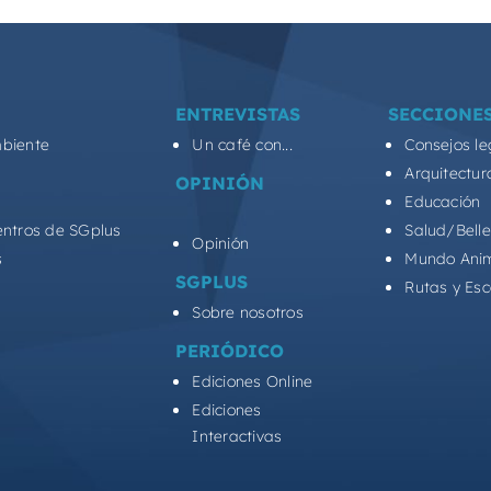
ENTREVISTAS
SECCIONE
biente
Un café con...
Consejos le
Arquitectur
OPINIÓN
Educación
entros de SGplus
Salud/Bell
Opinión
s
Mundo Ani
SGPLUS
Rutas y Es
Sobre nosotros
PERIÓDICO
Ediciones Online
Ediciones
Interactivas