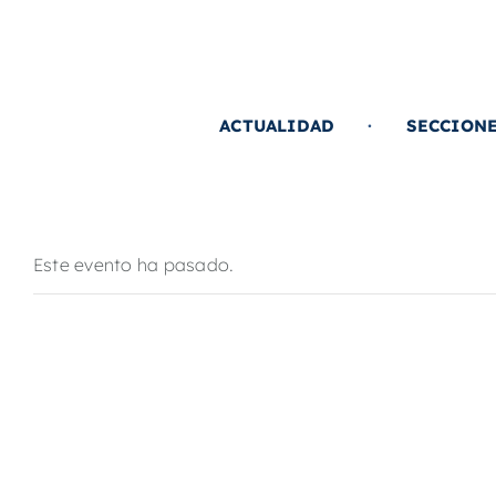
Saltar
al
contenido
ACTUALIDAD
SECCION
Este evento ha pasado.