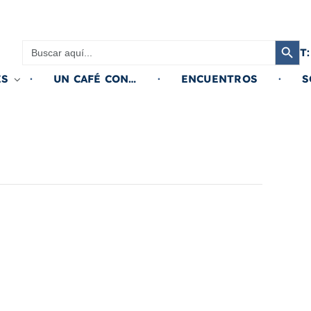
Botón de búsqued
Buscar:
T:
ES
UN CAFÉ CON…
ENCUENTROS
S