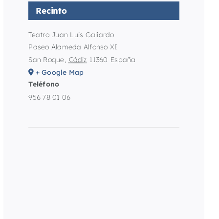
Recinto
Teatro Juan Luis Galiardo
Paseo Alameda Alfonso XI
San Roque
,
Cádiz
11360
España
+ Google Map
Teléfono
956 78 01 06