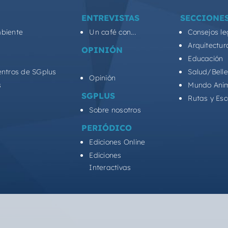
ENTREVISTAS
SECCIONE
biente
Un café con...
Consejos le
Arquitectur
OPINIÓN
Educación
entros de SGplus
Salud/Bell
Opinión
s
Mundo Ani
SGPLUS
Rutas y Es
Sobre nosotros
PERIÓDICO
Ediciones Online
Ediciones
Interactivas