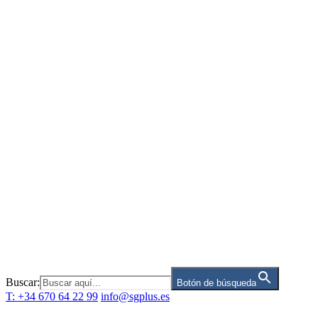
Saltar
al
contenido
Buscar:
Botón de búsqueda
T: +34 670 64 22 99
info@sgplus.es