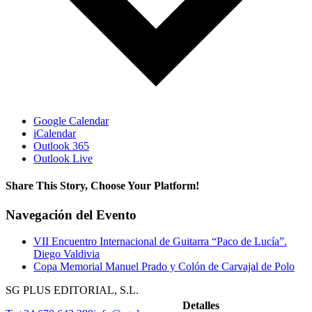
Google Calendar
iCalendar
Outlook 365
Outlook Live
Share This Story, Choose Your Platform!
Facebook
X
Reddit
LinkedIn
WhatsApp
Telegram
Tumblr
Pinterest
Vk
Xing
Correo
Navegación del Evento
electrónico
VII Encuentro Internacional de Guitarra “Paco de Lucía”.
Diego Valdivia
Copa Memorial Manuel Prado y Colón de Carvajal de Polo
SG PLUS EDITORIAL, S.L.
Detalles