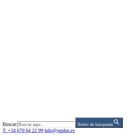
Saltar
al
contenido
Buscar:
Botón de búsqueda
T: +34 670 64 22 99
info@sgplus.es