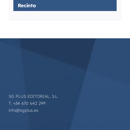
Recinto
SG PLUS EDITORIAL, S.L.
T: +34 670 642 299
info@sgplus.es