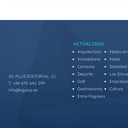
ACTUALIDAD
Arquitectura
Medio am
Inmobiliaria
Moda
Comarca
Sociedad
Deporte
Los Encu
SG PLUS EDITORIAL, S.L.
Golf
Empresa
T: +34 670 642 299
Gastronomía
Cultura
info@sgplus.es
Entre Fogones