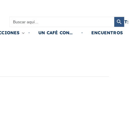
Botón de búsqued
Buscar:
T:
CCIONES
UN CAFÉ CON…
ENCUENTROS