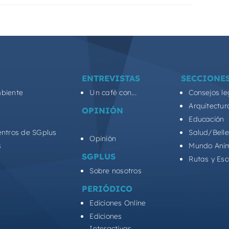
ENTREVISTAS
SECCIONE
biente
Un café con...
Consejos le
Arquitectur
OPINIÓN
Educación
entros de SGplus
Salud/Bell
Opinión
s
Mundo Ani
SGPLUS
Rutas y Es
Sobre nosotros
PERIÓDICO
Ediciones Online
Ediciones
Interactivas