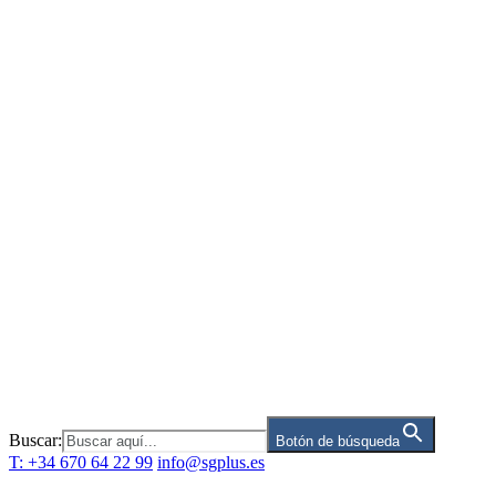
Saltar
al
contenido
Buscar:
Botón de búsqueda
T: +34 670 64 22 99
info@sgplus.es