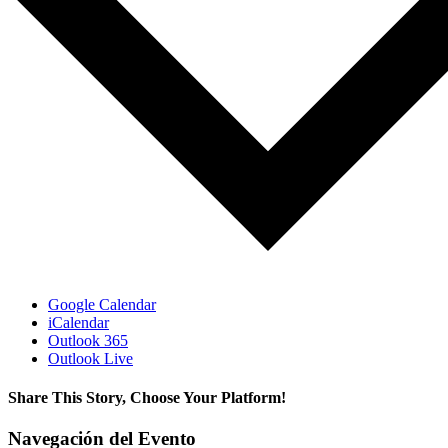
Google Calendar
iCalendar
Outlook 365
Outlook Live
Share This Story, Choose Your Platform!
Facebook
X
Reddit
LinkedIn
WhatsApp
Telegram
Tumblr
Pinterest
Vk
Xing
Correo
Navegación del Evento