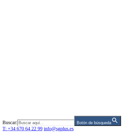
Saltar
al
contenido
Buscar:
Botón de búsqueda
T: +34 670 64 22 99
info@sgplus.es