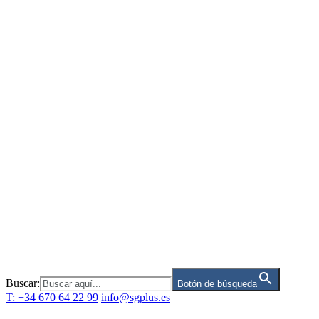
Saltar
al
contenido
Buscar:
Botón de búsqueda
T: +34 670 64 22 99
info@sgplus.es