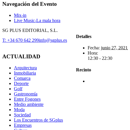
Facebook
X
Reddit
LinkedIn
WhatsApp
Telegram
Tumblr
Pinterest
Vk
Xing
Correo
Navegación del Evento
electrónico
Mix-in
Live Music-La mala hora
SG PLUS EDITORIAL, S.L.
Detalles
T: +34 670 642 299
info@sgplus.es
Fecha:
junio 27, 2021
Hora:
ACTUALIDAD
12:30 - 22:30
Arquitectura
Recinto
Inmobiliaria
Comarca
Deporte
Golf
Gastronomía
Entre Fogones
Medio ambiente
Moda
Sociedad
Los Encuentros de SGplus
Empresas