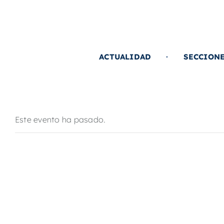
Saltar
al
contenido
ACTUALIDAD
SECCION
Este evento ha pasado.