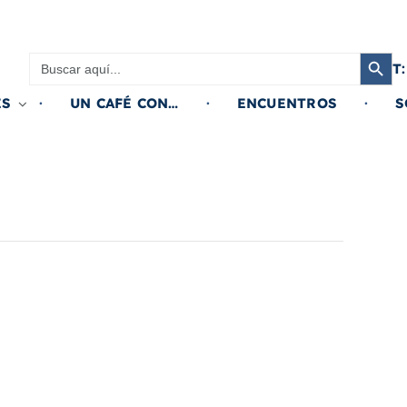
Botón de búsqued
Buscar:
T:
ES
UN CAFÉ CON…
ENCUENTROS
S