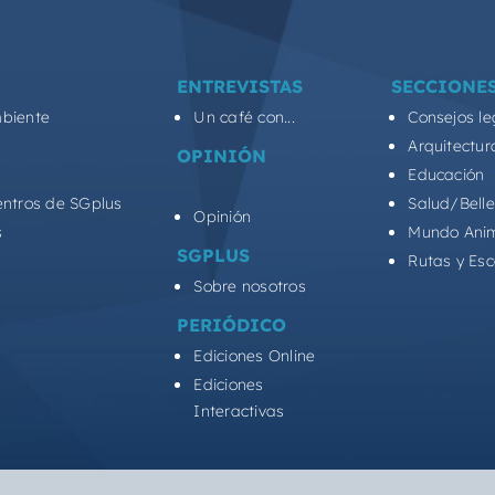
ENTREVISTAS
SECCIONE
biente
Un café con...
Consejos le
Arquitectur
OPINIÓN
Educación
entros de SGplus
Salud/Bell
Opinión
s
Mundo Ani
SGPLUS
Rutas y Es
Sobre nosotros
PERIÓDICO
Ediciones Online
Ediciones
Interactivas