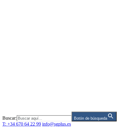
Saltar
al
contenido
Buscar:
Botón de búsqueda
T: +34 670 64 22 99
info@sgplus.es