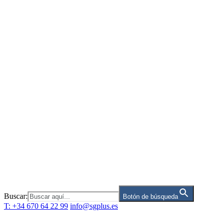
Saltar
al
contenido
Buscar:
Botón de búsqueda
T: +34 670 64 22 99
info@sgplus.es