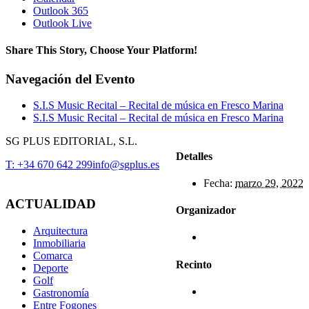
Outlook 365
Outlook Live
Share This Story, Choose Your Platform!
Facebook
X
Reddit
LinkedIn
WhatsApp
Telegram
Tumblr
Pinterest
Vk
Xing
Correo
Navegación del Evento
electrónico
S.I.S Music Recital – Recital de música en Fresco Marina
S.I.S Music Recital – Recital de música en Fresco Marina
SG PLUS EDITORIAL, S.L.
Detalles
T: +34 670 642 299
info@sgplus.es
Fecha:
marzo 29, 2022
ACTUALIDAD
Organizador
Arquitectura
Inmobiliaria
Comarca
Recinto
Deporte
Golf
Gastronomía
Entre Fogones