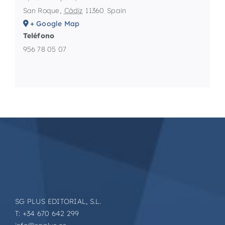
San Roque
,
Cádiz
11360
Spain
+ Google Map
Teléfono
956 78 05 07
SG PLUS EDITORIAL, S.L.
T: +34 670 642 299