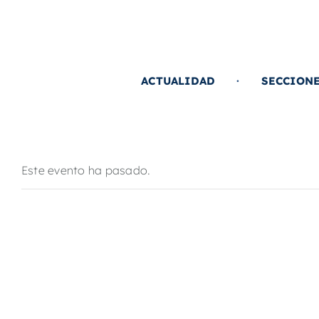
Saltar
al
contenido
ACTUALIDAD
SECCION
Este evento ha pasado.