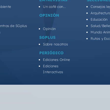
biente
Un café con...
Consejos le
Arquitectur
OPINIÓN
Educación
entros de SGplus
Salud/Bell
Opinión
s
Mundo Ani
SGPLUS
Rutas y Es
Sobre nosotros
PERIÓDICO
Ediciones Online
Ediciones
Interactivas