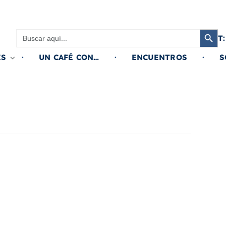
Botón de búsqued
Buscar:
T:
ES
UN CAFÉ CON…
ENCUENTROS
S