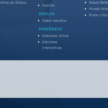
entros de SGplus
Salud/Bell
Opinión
s
Mundo Ani
SGPLUS
Rutas y Es
Sobre nosotros
PERIÓDICO
Ediciones Online
Ediciones
Interactivas