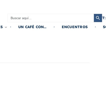
Botón de búsqued
Buscar:
T:
ES
UN CAFÉ CON…
ENCUENTROS
S