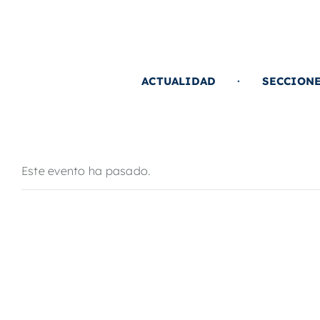
Saltar
al
contenido
ACTUALIDAD
SECCION
Este evento ha pasado.