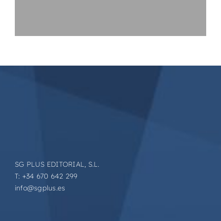
SG PLUS EDITORIAL, S.L.
T: +34 670 642 299
info@sgplus.es