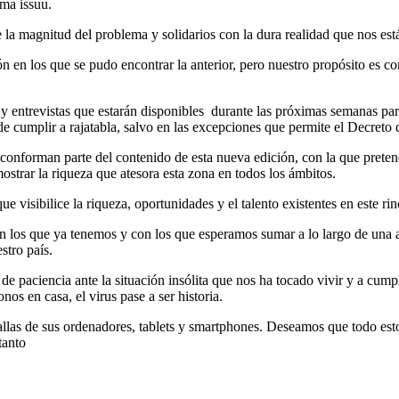
rma issuu.
e la magnitud del problema y solidarios con la dura realidad que nos es
ón en los que se pudo encontrar la anterior, pero nuestro propósito es c
 y entrevistas que estarán disponibles durante las próximas semanas pa
e cumplir a rajatabla, salvo en las excepciones que permite el Decreto 
a conforman parte del contenido de esta nueva edición, con la que prete
ostrar la riqueza que atesora esta zona en todos los ámbitos.
e visibilice la riqueza, oportunidades y el talento existentes en este r
on los que ya tenemos y con los que esperamos sumar a lo largo de una 
stro país.
 de paciencia ante la situación insólita que nos ha tocado vivir y a cum
s en casa, el virus pase a ser historia.
tallas de sus ordenadores, tablets y smartphones. Deseamos que todo est
tanto