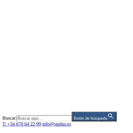
Saltar
al
contenido
Buscar:
Botón de búsqueda
T: +34 670 64 22 99
info@sgplus.es