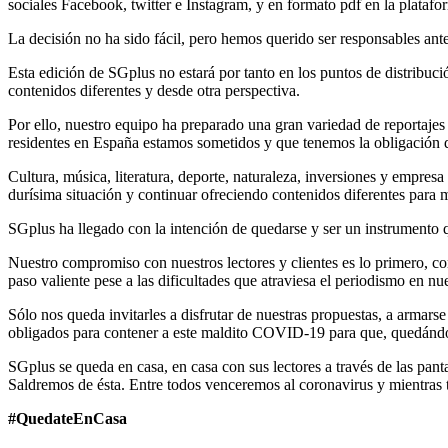
sociales Facebook, twitter e Instagram, y en formato pdf en la platafo
La decisión no ha sido fácil, pero hemos querido ser responsables ant
Esta edición de SGplus no estará por tanto en los puntos de distribuci
contenidos diferentes y desde otra perspectiva.
Por ello, nuestro equipo ha preparado una gran variedad de reportajes
residentes en España estamos sometidos y que tenemos la obligación d
Cultura, música, literatura, deporte, naturaleza, inversiones y empres
durísima situación y continuar ofreciendo contenidos diferentes para m
SGplus ha llegado con la intención de quedarse y ser un instrumento qu
Nuestro compromiso con nuestros lectores y clientes es lo primero, c
paso valiente pese a las dificultades que atraviesa el periodismo en nue
Sólo nos queda invitarles a disfrutar de nuestras propuestas, a armarse
obligados para contener a este maldito COVID-19 para que, quedándono
SGplus se queda en casa, en casa con sus lectores a través de las pan
Saldremos de ésta. Entre todos venceremos al coronavirus y mientras 
#QuedateEnCasa