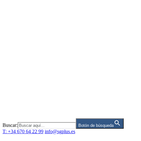
Saltar
al
contenido
Buscar:
Botón de búsqueda
T: +34 670 64 22 99
info@sgplus.es