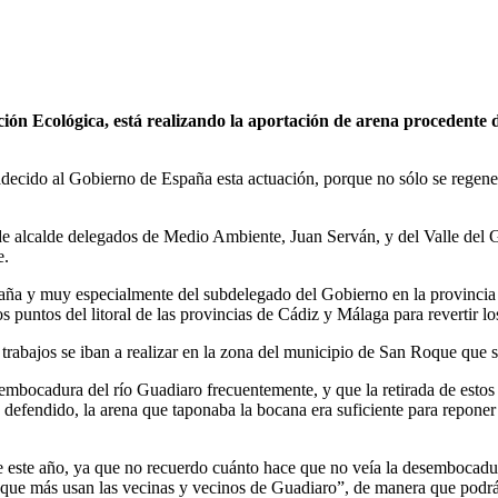
ión Ecológica, está realizando la aportación de arena procedente
adecido al Gobierno de España esta actuación, porque no sólo se regene
es de alcalde delegados de Medio Ambiente, Juan Serván, y del Valle de
e.
ña y muy especialmente del subdelegado del Gobierno en la provincia 
s puntos del litoral de las provincias de Cádiz y Málaga para revertir lo
 trabajos se iban a realizar en la zona del municipio de San Roque qu
embocadura del río Guadiaro frecuentemente, y que la retirada de esto
defendido, la arena que taponaba la bocana era suficiente para reponer 
e este año, ya que no recuerdo cuánto hace que no veía la desembocadur
 que más usan las vecinas y vecinos de Guadiaro”, de manera que podrá e