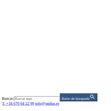
Saltar
al
contenido
Buscar:
Botón de búsqueda
T: +34 670 64 22 99
info@sgplus.es