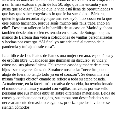
a ser la más exitosa a partir de los 50, algo que me encanta y me
gusta que se oiga”. Eso de que la vida está llena de oportunidades y
que hay que saber cogerlas es lo que le ha sucedido a Bárbara, a
quien le gusta recordar algo que una vez leyó: “haz cosas en la que
eres bueno haciendo, porque serás mucho más feliz trabajando en
ello”. Desde su taller en la buhardilla de su casa en Madrid y ahora
también desde otro recién estrenado en su casa de Sotogrande, las
manos de Bárbara dan vida a colecciones de vajillas personalizadas
y hechas por encargo. “Al final yo me adelanté al tiempo de la
pandemia y trabajo desde casa”.
La artífice de Los Platos de Pan es una mujer cercana, espontánea y
de espíritu libre. Cualidades que iluminan su discurso, su vida y,
cómo no, sus platos únicos. Felizmente casada y madre de cuatro
hijos –sus mayores fans- de Soraluce nos decía: “necesito poco
alago de fuera, lo tengo todo ya en el corazón”. Se denomina a sí
misma “mujer objeto” cuando se refiere a toda su etapa pasada.
Actualmente, en la faceta más creativa de su vida, ha revolucionado
el mundo de la mesa y mantel con vajillas marcadas por ese sello
personal que sus manos dibujan sobre diferentes materiales. Lejos de
corsés y combinaciones rígidas, sus mesas son desenfadadas y no
necesariamente demasiado elegantes, prioriza que los invitados se
sientan cómodos.