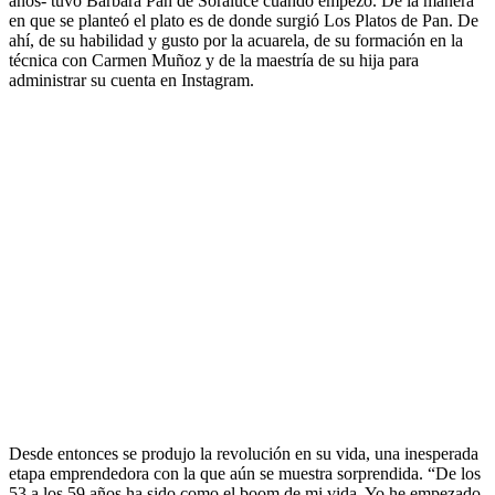
años- tuvo Bárbara Pan de Soraluce cuando empezó. De la manera
en que se planteó el plato es de donde surgió Los Platos de Pan. De
ahí, de su habilidad y gusto por la acuarela, de su formación en la
técnica con Carmen Muñoz y de la maestría de su hija para
administrar su cuenta en Instagram.
Desde entonces se produjo la revolución en su vida, una inesperada
etapa emprendedora con la que aún se muestra sorprendida. “De los
53 a los 59 años ha sido como el boom de mi vida. Yo he empezado