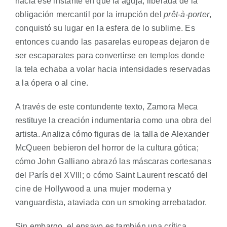
hacia ese instante en que la aguja, liberada de la
obligación mercantil por la irrupción del
prêt-à-porter
,
conquistó su lugar en la esfera de lo sublime. Es
entonces cuando las pasarelas europeas dejaron de
ser escaparates para convertirse en templos donde
la tela echaba a volar hacia intensidades reservadas
a la ópera o al cine.
A través de este contundente texto, Zamora Meca
restituye la creación indumentaria como una obra del
artista. Analiza cómo figuras de la talla de Alexander
McQueen bebieron del horror de la cultura gótica;
cómo John Galliano abrazó las máscaras cortesanas
del París del XVIII; o cómo Saint Laurent rescató del
cine de Hollywood a una mujer moderna y
vanguardista, ataviada con un smoking arrebatador.
Sin embargo, el ensayo es también una crítica