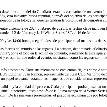
a desembocadura del río Guadiaro serán los escenarios de un evento úni
esta iniciativa busca capturar, a través del objetivo de los participant
nados de la fotografía, quienes tendrán la posibilidad de demostrar su
 entre diciembre de 2024 y febrero de 2025. Las fechas clave incluyen
ande, el 2 de febrero; y la 1ª Winter Series PST, el 16 de febrero.
:00 y las 14:00 horas, asegurándose de participar en al menos dos de est
tintas facetas del mundo de las regatas. La primera, denominada “Solit
“Flota”, pone el foco en la acción en conjunto, resaltando la estrategia
ad y el espíritu que rodea al evento, mostrando cómo las regatas son 
ías más destacadas. Entre sus miembros se encuentran figuras como Anton
LUS Editorial; Juan Ramón, representante del Real Club Marítimo de S
án un papel relevante, votando las imágenes que consideren más represent
 calidad y la equidad del proceso. Cada participante podrá presentar un
te un pendrive, justo después de la última manga de la Winter Series
ción. De las imágenes presentadas, el jurado seleccionará dos por fotóg