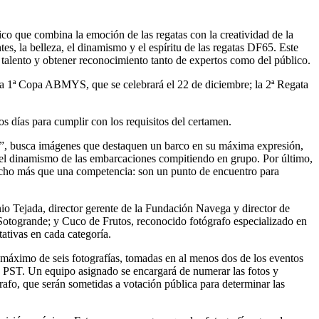
co que combina la emoción de las regatas con la creatividad de la
es, la belleza, el dinamismo y el espíritu de las regatas DF65. Este
 talento y obtener reconocimiento tanto de expertos como del público.
 la 1ª Copa ABMYS, que se celebrará el 22 de diciembre; la 2ª Regata
os días para cumplir con los requisitos del certamen.
ario”, busca imágenes que destaquen un barco en su máxima expresión,
 y el dinamismo de las embarcaciones compitiendo en grupo. Por último,
mucho más que una competencia: son un punto de encuentro para
io Tejada, director gerente de la Fundación Navega y director de
otogrande; y Cuco de Frutos, reconocido fotógrafo especializado en
ativas en cada categoría.
 máximo de seis fotografías, tomadas en al menos dos de los eventos
 PST. Un equipo asignado se encargará de numerar las fotos y
rafo, que serán sometidas a votación pública para determinar las