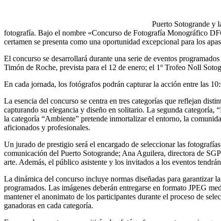
Puerto Sotogrande y l
fotografía. Bajo el nombre «Concurso de Fotografía Monográfico DF65», 
certamen se presenta como una oportunidad excepcional para los apasio
El concurso se desarrollará durante una serie de eventos programados
Timón de Roche, prevista para el 12 de enero; el 1º Trofeo Noll Sotogr
En cada jornada, los fotógrafos podrán capturar la acción entre las 10
La esencia del concurso se centra en tres categorías que reflejan dis
capturando su elegancia y diseño en solitario. La segunda categoría, 
la categoría “Ambiente” pretende inmortalizar el entorno, la comunid
aficionados y profesionales.
Un jurado de prestigio será el encargado de seleccionar las fotograf
comunicación del Puerto Sotogrande; Ana Aguilera, directora de SGP
arte. Además, el público asistente y los invitados a los eventos tendr
La dinámica del concurso incluye normas diseñadas para garantizar la
programados. Las imágenes deberán entregarse en formato JPEG median
mantener el anonimato de los participantes durante el proceso de selec
ganadoras en cada categoría.