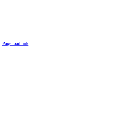
Page load link
Ir
a
Arriba