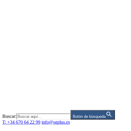
Saltar
al
contenido
Buscar:
Botón de búsqueda
T: +34 670 64 22 99
info@sgplus.es