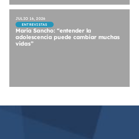
JULIO 16, 2026
ENTREVISTAS
María Sancho: “entender la
adolescencia puede cambiar muchas
vidas”