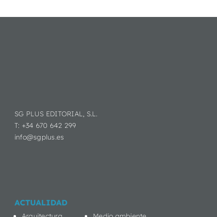
SG PLUS EDITORIAL, S.L.
T: +34 670 642 299
info@sgplus.es
ACTUALIDAD
Arquitectura
Medio ambiente