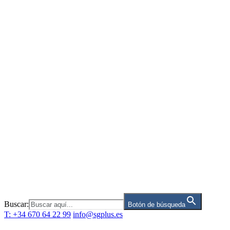
Saltar
al
contenido
Buscar:
Botón de búsqueda
T: +34 670 64 22 99
info@sgplus.es