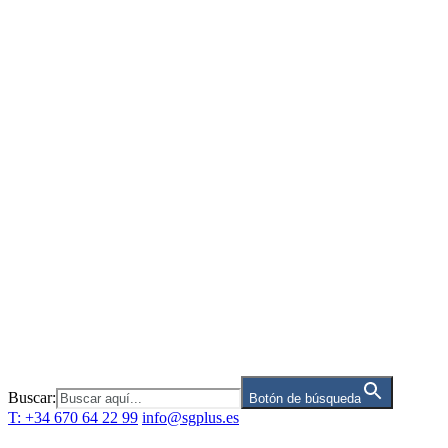
Saltar
al
contenido
Buscar:
Botón de búsqueda
T: +34 670 64 22 99
info@sgplus.es