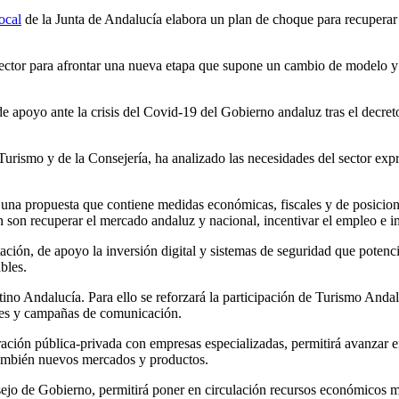
ocal
de la Junta de Andalucía elabora un plan de choque para recuperar y r
sector para afrontar una nueva etapa que supone un cambio de modelo 
e apoyo ante la crisis del Covid-19 del Gobierno andaluz tras el decreto
urismo y de la Consejería, ha analizado las necesidades del sector exp
 en una propuesta que contiene medidas económicas, fiscales y de posic
n son recuperar el mercado andaluz y nacional, incentivar el empleo e im
ación, de apoyo la inversión digital y sistemas de seguridad que potenc
bles.
estino Andalucía. Para ello se reforzará la participación de Turismo And
ones y campañas de comunicación.
oración pública-privada con empresas especializadas, permitirá avanzar 
ambién nuevos mercados y productos.
ejo de Gobierno, permitirá poner en circulación recursos económicos m