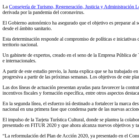
La
Consejería de Turismo, Regeneración, Justicia y Administración L
derivada por la pandemia del coronavirus.
El Gobierno autonómico ha asegurado que el objetivo es preparar al 
desde el ámbito sanitario.
Esta determinación responde al compromiso de políticas e iniciativas d
territorio nacional.
Un gabinete de expertos, creado en el seno de la Empresa Pública de T
e internacionales.
A partir de este estudio previo, la Junta explica que se ha trabajado
progresiva a partir de las próximas semanas. Los objetivos de este pla
Las dos líneas de actuación presentan ayudas para favorecer la contrat
incentivos fiscales y formación específica, entre otros aspectos destaca
En la segunda línea, el esfuerzo irá destinado a fortalecer la marca d
nacional en una primera fase que condensa parte de las nuevas acci
El impulso de la Tarjeta Turística Cultural, donde se plantea la colab
presentado en FITUR 2020 y que ahora alcanza nuevos objetivos y t
“La reformulación del Plan de Acción 2020, ya presentado en el Cons