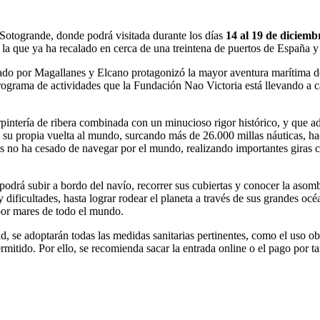
 Sotogrande, donde podrá visitada durante los días
14 al 19 de diciemb
la que ya ha recalado en cerca de una treintena de puertos de España y
aneado por Magallanes y Elcano protagonizó la mayor aventura marítima
ograma de actividades que la Fundación Nao Victoria está llevando a c
rpintería de ribera combinada con un minucioso rigor histórico, y que 
su propia vuelta al mundo, surcando más de 26.000 millas náuticas, hac
ces no ha cesado de navegar por el mundo, realizando importantes giras
 podrá subir a bordo del navío, recorrer sus cubiertas y conocer la aso
 dificultades, hasta lograr rodear el planeta a través de sus grandes oc
por mares de todo el mundo.
ad, se adoptarán todas las medidas sanitarias pertinentes, como el uso ob
mitido. Por ello, se recomienda sacar la entrada online o el pago por tar