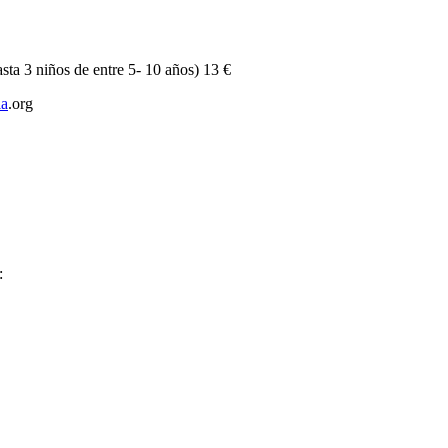
asta 3 niños de entre 5- 10 años) 13 €
ia
.org
: