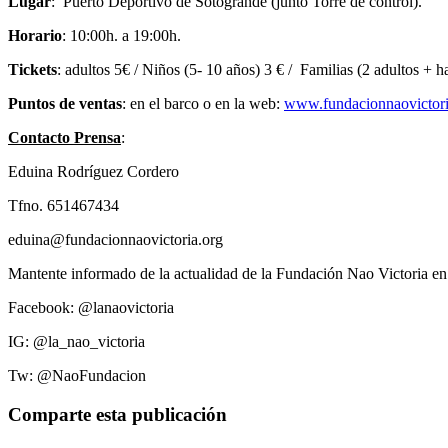
Lugar
: Puerto Deportivo de Sotogrande (junto Torre de control).
Horario
: 10:00h. a 19:00h.
Tickets
: adultos 5€ / Niños (5- 10 años) 3 € / Familias (2 adultos + h
Puntos de ventas
: en el barco o en la web:
www.fundacionnaovictor
Contacto Prensa
:
Eduina Rodríguez Cordero
Tfno. 651467434
eduina@fundacionnaovictoria.org
Mantente informado de la actualidad de la Fundación Nao Victoria en
Facebook: @lanaovictoria
IG: @la_nao_victoria
Tw: @NaoFundacion
Comparte esta publicación