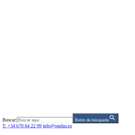
Saltar
al
contenido
Buscar:
Botón de búsqueda
T: +34 670 64 22 99
info@sgplus.es