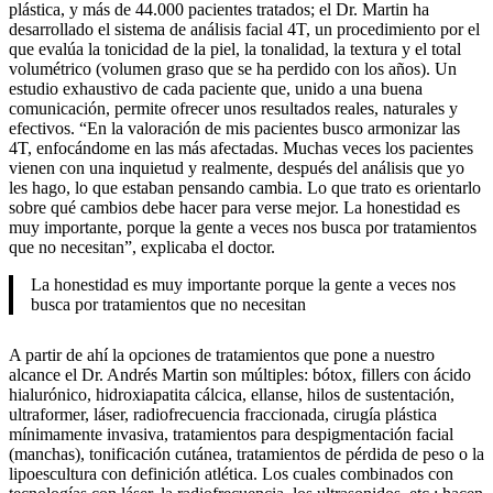
plástica, y más de 44.000 pacientes tratados; el Dr. Martin ha
desarrollado el sistema de análisis facial 4T, un procedimiento por el
que evalúa la tonicidad de la piel, la tonalidad, la textura y el total
volumétrico (volumen graso que se ha perdido con los años). Un
estudio exhaustivo de cada paciente que, unido a una buena
comunicación, permite ofrecer unos resultados reales, naturales y
efectivos. “En la valoración de mis pacientes busco armonizar las
4T, enfocándome en las más afectadas. Muchas veces los pacientes
vienen con una inquietud y realmente, después del análisis que yo
les hago, lo que estaban pensando cambia. Lo que trato es orientarlo
sobre qué cambios debe hacer para verse mejor. La honestidad es
muy importante, porque la gente a veces nos busca por tratamientos
que no necesitan”, explicaba el doctor.
La honestidad es muy importante porque la gente a veces nos
busca por tratamientos que no necesitan
A partir de ahí la opciones de tratamientos que pone a nuestro
alcance el Dr. Andrés Martin son múltiples: bótox, fillers con ácido
hialurónico, hidroxiapatita cálcica, ellanse, hilos de sustentación,
ultraformer, láser, radiofrecuencia fraccionada, cirugía plástica
mínimamente invasiva, tratamientos para despigmentación facial
(manchas), tonificación cutánea, tratamientos de pérdida de peso o la
lipoescultura con definición atlética. Los cuales combinados con