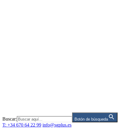
Saltar
al
contenido
Buscar:
Botón de búsqueda
T: +34 670 64 22 99
info@sgplus.es