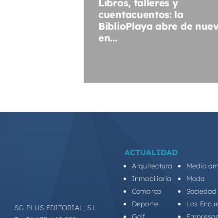
Libros, talleres y
cuentacuentos: la
BiblioPlaya abre de nue
en...
ACTUALIDAD
Arquitectura
Medio am
Inmobiliaria
Moda
Comarca
Sociedad
Deporte
Los Encu
SG PLUS EDITORIAL, S.L.
Golf
Empresa