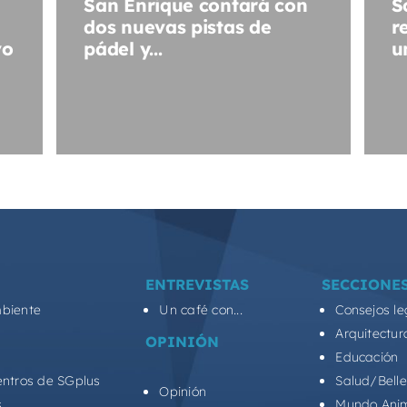
San Enrique contará con
S
dos nuevas pistas de
r
vo
pádel y...
u
ENTREVISTAS
SECCIONE
biente
Un café con...
Consejos le
Arquitectur
OPINIÓN
Educación
entros de SGplus
Salud/Bell
Opinión
s
Mundo Ani