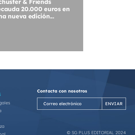
chuster & Friends
ecauda 20.000 euros en
na nueva edición...
Contacta con nosotros
S
Correo
gales
electrónico
a
(Obligatorio)
eza
© SG PLUS EDITORIAL 2024
mal