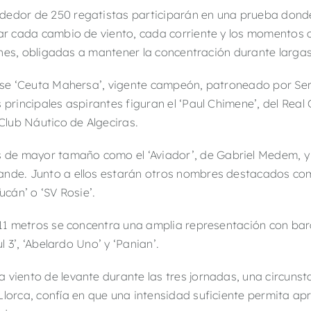
dedor de 250 regatistas participarán en una prueba donde
ar cada cambio de viento, cada corriente y los momentos cl
ciones, obligadas a mantener la concentración durante larg
rise ‘Ceuta Mahersa’, vigente campeón, patroneado por Ser
 principales aspirantes figuran el ‘Paul Chimene’, del Real
Club Náutico de Algeciras
.
e mayor tamaño como el ‘Aviador’, de Gabriel Medem, y e
ande. Junto a ellos estarán otros nombres destacados com
Tucán’ o ‘SV Rosie’.
y 11 metros se concentra una amplia representación con ba
ul 3’, ‘Abelardo Uno’ y ‘Panian’.
 viento de levante durante las tres jornadas, una circunst
Llorca, confía en que una intensidad suficiente permita ap