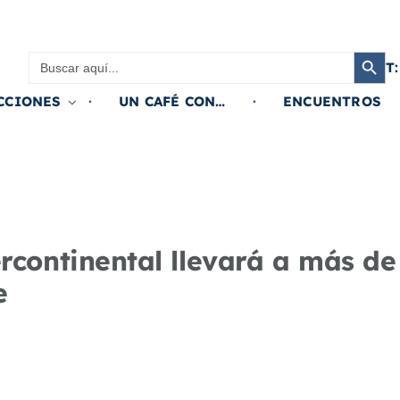
Botón de búsqued
Buscar:
T:
CCIONES
UN CAFÉ CON…
ENCUENTROS
rcontinental llevará a más de
e