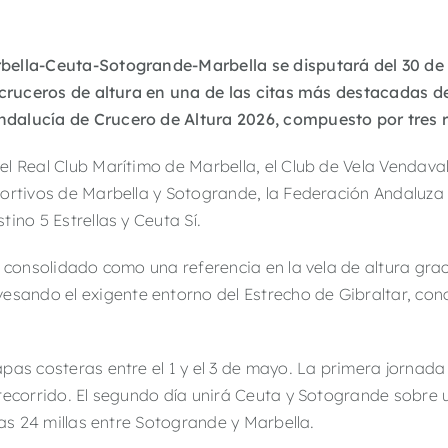
ella-Ceuta-Sotogrande-Marbella se disputará del 30 de a
e cruceros de altura en una de las citas más destacadas d
dalucía de Crucero de Altura 2026, compuesto por tres 
 el
Real Club Marítimo de Marbella
, el
Club de Vela Vendava
portivos de Marbella y Sotogrande, la
Federación Andaluza 
tino 5 Estrellas y Ceuta Sí.
a consolidado como una referencia en la vela de altura gra
avesando el exigente entorno del
Estrecho de Gibraltar
, con
as costeras entre el 1 y el 3 de mayo. La primera jornada 
recorrido. El segundo día unirá Ceuta y Sotogrande sobre 
las 24 millas entre Sotogrande y Marbella.