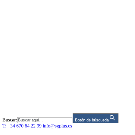
Saltar
al
contenido
Buscar:
Botón de búsqueda
T: +34 670 64 22 99
info@sgplus.es