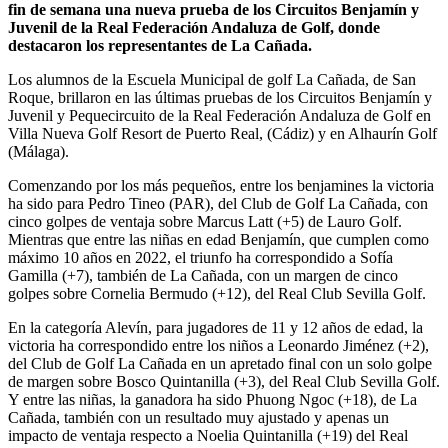
fin de semana una nueva prueba de los Circuitos Benjamín y
Juvenil de la Real Federación Andaluza de Golf, donde
destacaron los representantes de La Cañada.
Los alumnos de la Escuela Municipal de golf La Cañada, de San
Roque, brillaron en las últimas pruebas de los Circuitos Benjamín y
Juvenil y Pequecircuito de la Real Federación Andaluza de Golf en
Villa Nueva Golf Resort de Puerto Real, (Cádiz) y en Alhaurín Golf
(Málaga).
Comenzando por los más pequeños, entre los benjamines la victoria
ha sido para Pedro Tineo (PAR), del Club de Golf La Cañada, con
cinco golpes de ventaja sobre Marcus Latt (+5) de Lauro Golf.
Mientras que entre las niñas en edad Benjamín, que cumplen como
máximo 10 años en 2022, el triunfo ha correspondido a Sofía
Gamilla (+7), también de La Cañada, con un margen de cinco
golpes sobre Cornelia Bermudo (+12), del Real Club Sevilla Golf.
En la categoría Alevín, para jugadores de 11 y 12 años de edad, la
victoria ha correspondido entre los niños a Leonardo Jiménez (+2),
del Club de Golf La Cañada en un apretado final con un solo golpe
de margen sobre Bosco Quintanilla (+3), del Real Club Sevilla Golf.
Y entre las niñas, la ganadora ha sido Phuong Ngoc (+18), de La
Cañada, también con un resultado muy ajustado y apenas un
impacto de ventaja respecto a Noelia Quintanilla (+19) del Real