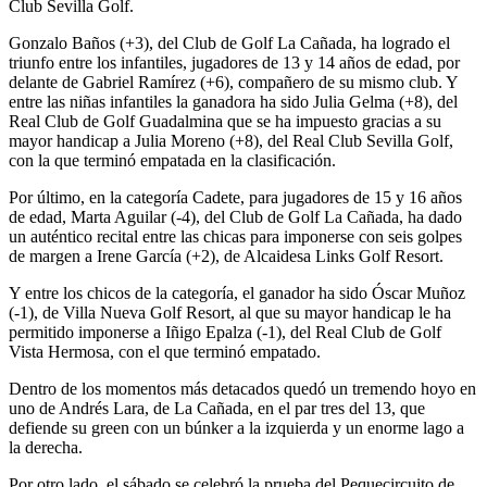
Club Sevilla Golf.
Gonzalo Baños (+3), del Club de Golf La Cañada, ha logrado el
triunfo entre los infantiles, jugadores de 13 y 14 años de edad, por
delante de Gabriel Ramírez (+6), compañero de su mismo club. Y
entre las niñas infantiles la ganadora ha sido Julia Gelma (+8), del
Real Club de Golf Guadalmina que se ha impuesto gracias a su
mayor handicap a Julia Moreno (+8), del Real Club Sevilla Golf,
con la que terminó empatada en la clasificación.
Por último, en la categoría Cadete, para jugadores de 15 y 16 años
de edad, Marta Aguilar (-4), del Club de Golf La Cañada, ha dado
un auténtico recital entre las chicas para imponerse con seis golpes
de margen a Irene García (+2), de Alcaidesa Links Golf Resort.
Y entre los chicos de la categoría, el ganador ha sido Óscar Muñoz
(-1), de Villa Nueva Golf Resort, al que su mayor handicap le ha
permitido imponerse a Iñigo Epalza (-1), del Real Club de Golf
Vista Hermosa, con el que terminó empatado.
Dentro de los momentos más detacados quedó un tremendo hoyo en
uno de Andrés Lara, de La Cañada, en el par tres del 13, que
defiende su green con un búnker a la izquierda y un enorme lago a
la derecha.
Por otro lado, el sábado se celebró la prueba del Pequecircuito de